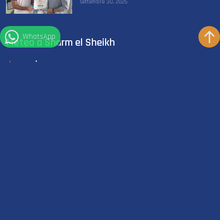
settembre 30, 2025
WhatsApp
Meteo a Sharm el Sheikh
°
32
C
Clear sky
°
29
C
Temp. Mare
MUTA CORTA
Consigliato
Resta in contatto
Informazioni di contatto