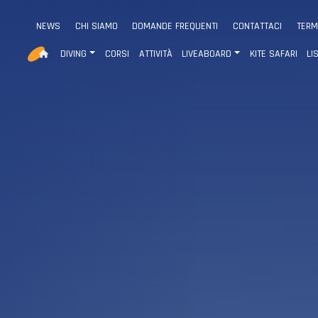
NEWS
CHI SIAMO
DOMANDE FREQUENTI
CONTATTACI
TERM
DIVING
CORSI
ATTIVITÀ
LIVEABOARD
KITE SAFARI
LI