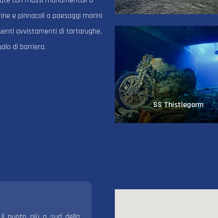
lorate con massi monumentali o
arine e pinnacoli o paesaggi marini
quenti avvistamenti di tartarughe,
alo di barriera.
SS Thistlegorm
 punto più a sud della