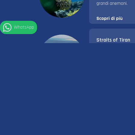
grandi anemoni.
Scopri di più
WhatsApp
Straits of Tiran
Lo Stretto di 
destinazione per l
Mar Rosso
Scopri di più
Jackson Reef
È la barriera coralli
per il relitto, lo squ