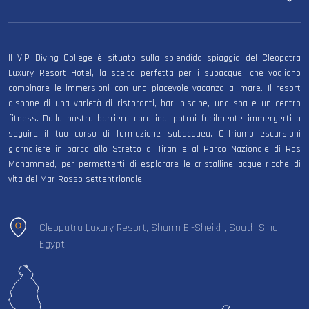
Il VIP Diving College è situato sulla splendida spiaggia del Cleopatra
Luxury Resort Hotel, la scelta perfetta per i subacquei che vogliono
combinare le immersioni con una piacevole vacanza al mare. Il resort
dispone di una varietà di ristoranti, bar, piscine, una spa e un centro
fitness. Dalla nostra barriera corallina, potrai facilmente immergerti o
seguire il tuo corso di formazione subacquea. Offriamo escursioni
giornaliere in barca allo Stretto di Tiran e al Parco Nazionale di Ras
Mohammed, per permetterti di esplorare le cristalline acque ricche di
vita del Mar Rosso settentrionale
Cleopatra Luxury Resort, Sharm El-Sheikh, South Sinai,
Egypt