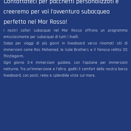
Contattateci per pacchetti personalizzati e
creeremo per voi l'avventura subacquea
perfetta nel Mar Rosso!
I nostri safari subacquei nel Mar Rosso offrono un programma
entusiasmante per subacquei di tutti i livelli.
Salpa per viaggi di più giorni in liveaboard verso rinomati siti di
immersioni come Ras Mohamed, le isole Brothers e il famoso relitto SS
Thistlegorm.
Ogni giorno 3-4 immersioni guidate, con l'opzione per immersioni
notturne. Tra un'immersione e l'altra, goditi il ​​comfort della nostra barca
liveaboard, con pasti, relax e splendide viste sul mare.