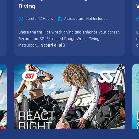
Diving
V
Durata: 12 Hours
Attrezzatura: Not Included
Share the thrill of wreck diving and enhance your career.
D
Become an SSI Extended Range Wreck Diving
n
Instructor....
Scopri di più
o