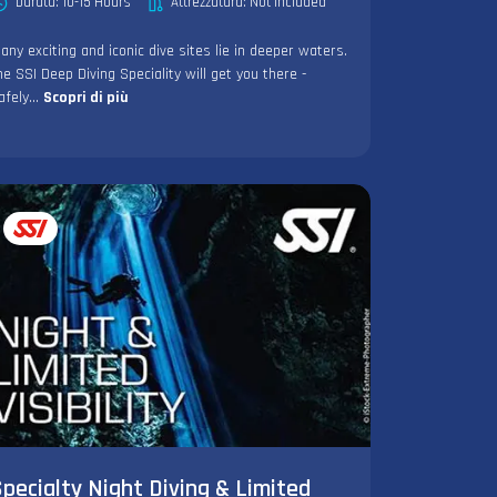
Durata: 10-15 Hours
Attrezzatura: Not Included
any exciting and iconic dive sites lie in deeper waters.
he SSI Deep Diving Speciality will get you there -
afely...
Scopri di più
pecialty Night Diving & Limited