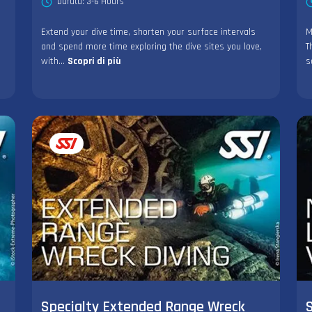
Durata: 3-6 Hours
Extend your dive time, shorten your surface intervals
M
and spend more time exploring the dive sites you love,
T
with...
Scopri di più
s
Specialty Extended Range Wreck
S