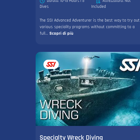
Durata: 10-15 Hours | 5
Attrezzatura: Not
Dives
Included
The SSI Advanced Adventurer is the best way to try out
various speciality programs without committing to a
full...
Scopri di più
Specialty Wreck Diving