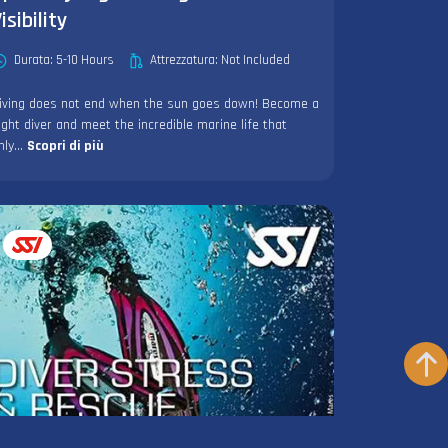
isibility
Durata: 5-10 Hours
Attrezzatura: Not Included
iving does not end when the sun goes down! Become a
ight diver and meet the incredible marine life that
nly...
Scopri di più