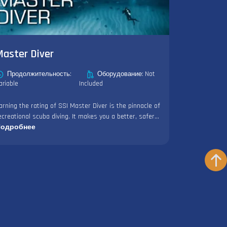
Master Diver
Продолжительность:
Оборудование: Not
ariable
Included
arning the rating of SSI Master Diver is the pinnacle of
ecreational scuba diving. It makes you a better, safer...
одробнее
онтакты
+201111271707