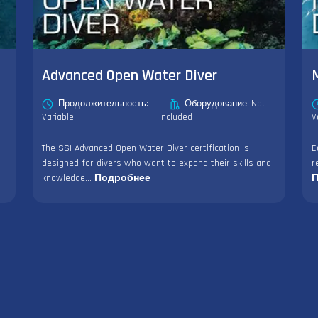
Advanced Open Water Diver
Продолжительность:
Оборудование: Not
Variable
Included
V
The SSI Advanced Open Water Diver certification is
E
designed for divers who want to expand their skills and
r
knowledge...
Подробнее
П
Оставайтесь на связи
К