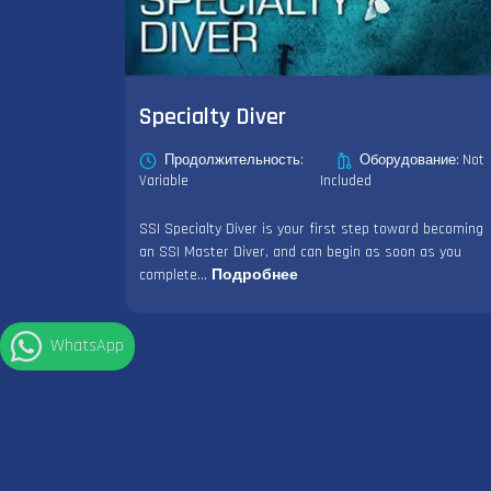
Specialty Diver
Продолжительность:
Оборудование: Not
Variable
Included
SSI Specialty Diver is your first step toward becoming
an SSI Master Diver, and can begin as soon as you
complete...
Подробнее
WhatsApp
Погода в Шарм-эль-Шейхе
°
32
C