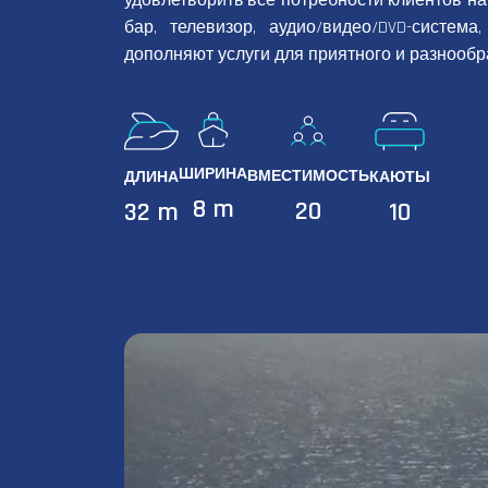
удовлетворить все потребности клиентов на 
бар, телевизор, аудио/видео/DVD-система
дополняют услуги для приятного и разнообр
ШИРИНА
ВМЕСТИМОСТЬ
ДЛИНА
КАЮТЫ
8 m
20
32 m
10