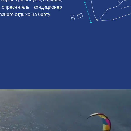
борту. Три палубы, солярий,
, опреснитель, кондиционер
азного отдыха на борту.