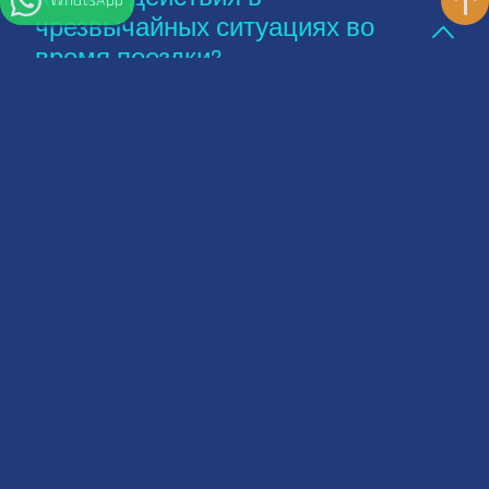
WhatsApp
чрезвычайных ситуациях во
время поездки?
Погода в Шарм-эль-Шейхе