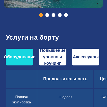
Услуги на борту
Повышение
Оборудование
уровня и
Аксессуары
коучинг
Продолжительность
Це
Полная
1 неделя
€4
экипировка