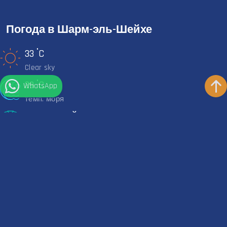
Погода в Шарм-эль-Шейхе
°
33
C
Clear sky
°
29
C
WhatsApp
темп. моря
КОРОТКИЙ ГИДРОКОСТЮМ
Рекомендуемое
Оставайтесь на связи
Контакты
+201111271707