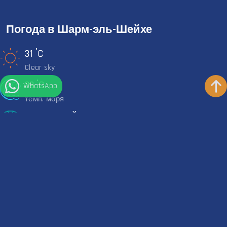
Погода в Шарм-эль-Шейхе
°
31
C
Clear sky
°
29
C
WhatsApp
темп. моря
КОРОТКИЙ ГИДРОКОСТЮМ
Рекомендуемое
Оставайтесь на связи
Контакты
+201111271707