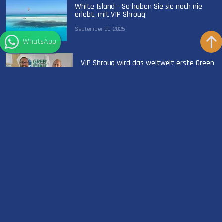
White Island – So haben Sie sie noch nie
erlebt, mit VIP Shrouq
September 09, 2025
WhatsApp
VIP Shrouq wird das weltweit erste Green
Fins Gold Liveaboard
September 30, 2025
Wetter in Sharm el Sheikh
°
32
C
Clear sky
°
29
C
Meer Temp
KURZER NEOPRENANZUG