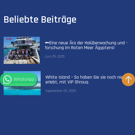
Beliebte Beiträge
🦈Eine neue Ära der Haiüberwachung und -
forschung im Roten Meer Ägyptens!
Juni 29, 2025
White Island – So haben Sie sie noch nie
WhatsApp
erlebt, mit VIP Shrouq
September 09, 2025
VIP Shrouq wird das weltweit erste Green
Fins Gold Liveaboard
September 30, 2025