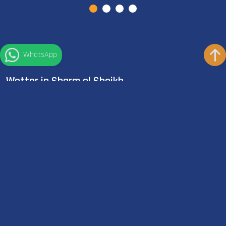
WhatsApp
Wetter in Sharm el Sheikh
°
30
C
Overcast clouds
°
29
C
Meer Temp
KURZER NEOPRENANZUG
Empfohlen
Bleiben Sie in Kontakt