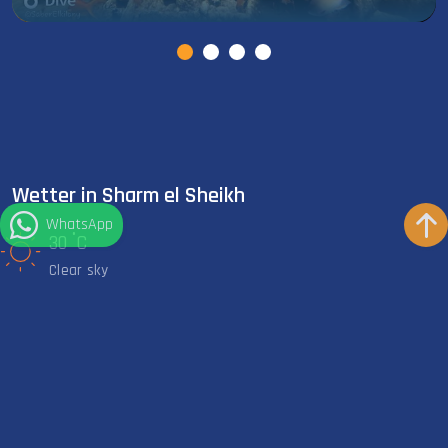
Wetter in Sharm el Sheikh
WhatsApp
°
30
C
Clear sky
°
29
C
Meer Temp
KURZER NEOPRENANZUG
Empfohlen
Bleiben Sie in Kontakt