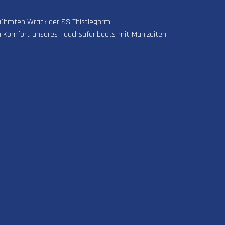
rühmten Wrack der SS Thistlegorm.
 Komfort unseres Tauchsafariboots mit Mahlzeiten,