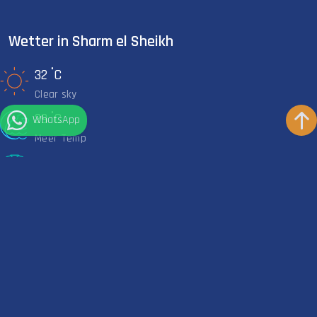
Wetter in Sharm el Sheikh
°
32
C
Clear sky
°
29
C
WhatsApp
Meer Temp
KURZER NEOPRENANZUG
Empfohlen
Bleiben Sie in Kontakt
Kontaktinformationen
+201111271707