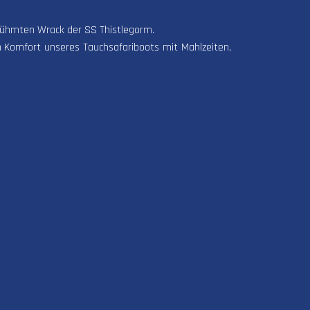
rühmten Wrack der SS Thistlegorm.
 Komfort unseres Tauchsafariboots mit Mahlzeiten,