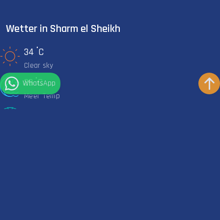
Wetter in Sharm el Sheikh
°
34
C
Clear sky
°
29
C
WhatsApp
Meer Temp
KURZER NEOPRENANZUG
Empfohlen
Bleiben Sie in Kontakt
Kontaktinformationen
+201111271707