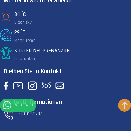
Wetter in Sharm el Sheikh
°
34
C
Clear sky
°
29
C
Meer Temp
KURZER NEOPRENANZUG
Empfohlen
Bleiben Sie in Kontakt
Kontaktinformationen
WhatsApp
+201111271707
info@vipdivingcollege.net