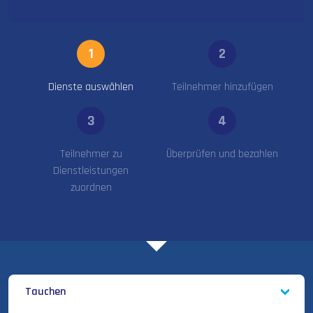
1
2
Dienste auswählen
Teilnehmer hinzufügen
3
4
Teilnehmer zu
Überprüfen und bezahlen
Dienstleistungen
zuordnen
Tauchen